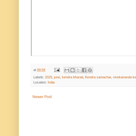
at
09:59
Labels:
2025
,
june
,
kendra bharati
,
Kendra samachar
,
vivekananda k
Location:
India
Newer Post