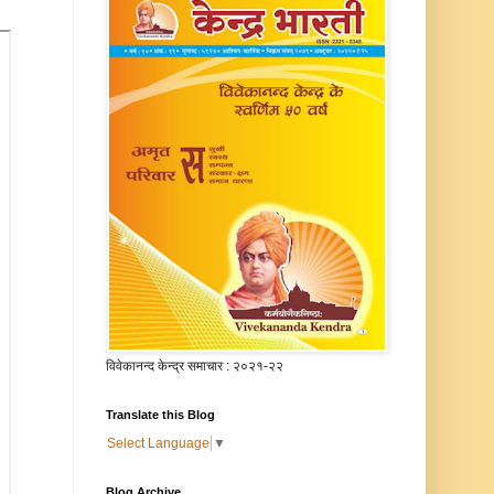
विवेकानन्द केन्द्र समाचार : २०२१-२२
Translate this Blog
Select Language
▼
Blog Archive