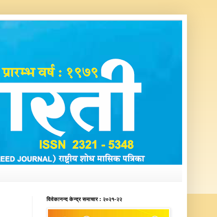
विवेकानन्द केन्द्र समाचार : २०२१-२२