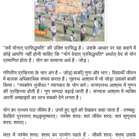
"सर्वं योगात् प्रसिद्धयति" की उक्ति प्रसिद्ध है। उसके आधार पर यह कहने में
कोई आपत्ति नहीं होनी चाहिए कि ^योगं वेदात् प्रसिद्धयति* अर्थात् वेद से योग
प्रमाणित होता है। योग का सामान्य अर्थ है - जोड़।
गणितीय प्रक्रिया के चार अंग है – जोड़] बाकी] गुणा और भाग। विद्यार्थी जीवन
में बालक अधिकाधिक संचय करता है। गृहस्थ आश्रम में जो जोड़ा उसको बाकी
किया। ^त्यक्तेन भुंजीथाः* त्यागकर के भोग करे। वानप्रस्थ आश्रम में गुणन
की प्रक्रिया होती है। गुण सम्पदा बढ़ाई जाती है। संन्यास आश्रम में व्यक्ति
अपनी अच्छाइयों का लाभ सबको देने लगता है।
योग का प्रथम पाठ जीवेम है। उगते हुए सूर्य को देखकर कहा जाता है - तच्चक्षुः
देवहितं पुरस्तात् शqकृमुच्चरत्। पश्येम शरदः शतं जीवेम शरदः शतं शृणुयाम
शरदः शतात्।
मंत्र में पश्येम शरदः शतम् का प्रयोग पहले हैं - जीवमे शरदः शतम् उसके