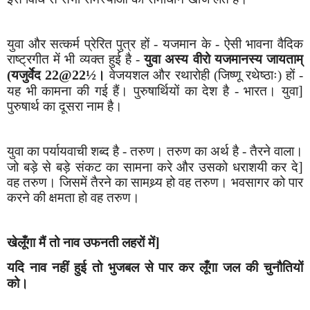
युवा और सत्कर्म प्रेरित पुत्र हों - यजमान के - ऐसी भावना वैदिक
राष्ट्रगीत में भी व्यक्त हुई है -
युवा अस्य वीरो यजमानस्य जायताम्
22@22½
(यजुर्वेद
।
वेजय
श
ल और रथारोही (
जिष्णू रथेष्ठाः
) हों -
]
यह भी कामना की गई हैं। पुरु
षा
र्थियों का दे
श
है - भारत। युवा
पुरु
षा
र्थ का दूसरा नाम है।
युवा का पर्यायवाची
श
ब्द है - तरुण। तरुण का अर्थ है - तैरने वाला।
]
जो बड़े से बड़े संकट का सामना करे और उसको धरा
श
यी कर दे
वह तरुण। जिसमें तैरने का
सामथ्र्य
हो वह तरुण। भवसागर को पार
करने की क्षमता हो वह तरुण।
]
खेलूँगा मैं तो नाव उफनती लहरों में
यदि नाव नहीं हुई तो भुजबल से पार कर लूँगा जल की चुनौतियों
को।