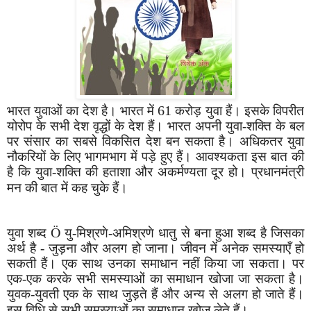
61
भारत युवाओं का दे
श
है। भारत में
करोड़ युवा हैं। इसके विपरीत
योरोप के सभी दे
श
वृद्धों के दे
श
हैं। भारत अपनी युवा-
श
क्ति के बल
पर संसार का सबसे विकसित दे
श
बन सकता है। अधिकतर युवा
नौकरियों के लिए भागमभाग में पड़े हुए हैं। आवश्यकता इस बात की
है कि युवा-
श
क्ति की हताशा और अकर्मण्यता दूर हो। प्रधानमंत्री
मन की बात में कह चुके हैं।
Ö
युवा
श
ब्द
यु-मिश्रणे-अमिश्रणे धातु से बना हुआ
श
ब्द है जिसका
अर्थ है - जुड़ना और अलग हो जाना। जीवन में अनेक समस्याएँ हो
सकती हैं। एक साथ उनका समाधान नहीं किया जा सकता। पर
एक-एक करके सभी समस्याओं का समाधान खोजा जा सकता है।
युवक-युवती एक के साथ जुड़ते हैं और अन्य से अलग हो जाते हैं।
इस विधि से सभी समस्याओं का समाधान खोज लेते हैं।