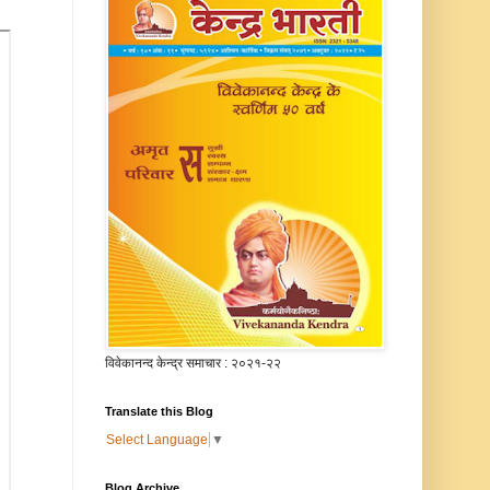
विवेकानन्द केन्द्र समाचार : २०२१-२२
Translate this Blog
Select Language
▼
Blog Archive