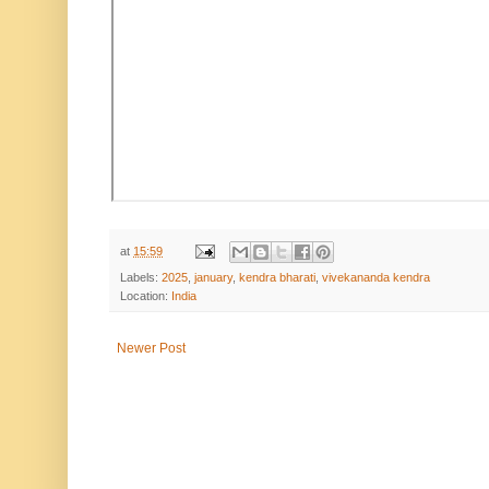
at
15:59
Labels:
2025
,
january
,
kendra bharati
,
vivekananda kendra
Location:
India
Newer Post