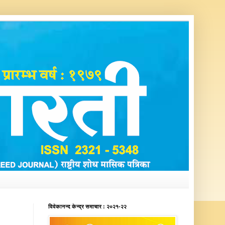
विवेकानन्द केन्द्र समाचार : २०२१-२२