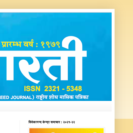
विवेकानन्द केन्द्र समाचार : २०२१-२२