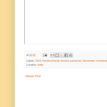
at
14:42
Labels:
2024
,
kendra bharati
,
Kendra samachar
,
November
,
vivekana
Location:
India
Newer Post