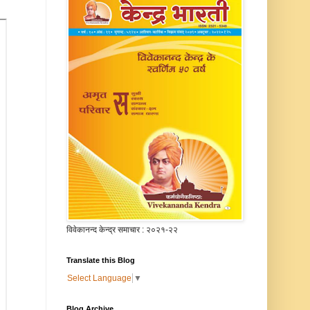
विवेकानन्द केन्द्र समाचार : २०२१-२२
Translate this Blog
Select Language
▼
Blog Archive