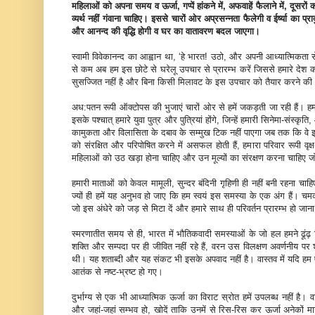
महिलाओं को अपना समय व ऊर्जा, गप्पें हांकने में, अफवाहें फैलाने में, दूसरो
व्यर्थ नहीं गंवाना चाहिए। इससे चारों ओर अप्रसन्नता फैलेगी व ईर्ष्या का प्
और आनन्द की वृद्धि होगी व घर का वातावरण बदल जाएगा।
स्वामी विवेकानन्द का आह्वान था, ‘हे भारत! उठो, और अपनी आध्यात्मिकता से
से कम अब हम इस छोटे से घरेलू उपचार से प्रारम्भ करें जिससे हमारे दे
सुसज्जित नहीं है और बिना किसी मिलावट के इस उपचार को तैयार करने की आशा
अध:पतन रूपी ऑक्टोपस की भुजाएं चारों ओर से हमें जकड़ती जा रही हैं। हमारे
इसके पश्चात् हमारे युवा पुत्र और पुत्रियां होंगे, जिन्हें हमारी सिन
कामुकता और विलासिता के दबाव के सम्मुख टिक नहीं पाएगा जब तक कि वे 
को संरक्षित और परिपोषित करने में असफल होती हैं, हमारा परिवार रूपी वृक
महिलाओं को उठ खड़ा होना चाहिए और उन मूल्यों का संरक्षण करना चाहिए जो इन
हमारी माताओं को केवल मामूली, सुन्दर बंदिनी गृहिणी ही नहीं बनी रहना चाहि
ज्यों ही हमें यह अनुभव हो जाए कि हम स्वयं इस समस्या के एक अंग हैं। चम
जो इस अंधेरे को जड़ से मिटा दें और हमारे साथ ही परिवर्तन प्रारम्भ हो जा
स्मरणातीत समय से ही, भारत में भौतिकवादी समस्याओं के जो हल हमने ढूंढ़ न
शक्ति और सम्पदा पर ही जीवित नहीं रहे हैं, वरन उस विलक्षण अवर्णनीय पर श
थी। यह शताब्दी और यह संकट भी इसके अपवाद नहीं है। वास्तव में यदि हम 
आतंक से नष्ट-भ्रष्ट हो गए।
दुर्भाग्य से एक भी आध्यात्मिक ऊर्जा का विराट स्रोत हमें उपलब्ध नहीं है
और जहां-जहां सम्भव हो, खोदें ताकि उनमें से रिस-रिस कर ऊर्जा अनेकों मार्गों