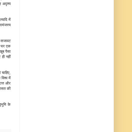
ह अदृश्य
यादि में
सामंजस्य
सी-सजावट
ं। घर एक
खूब पैसा
 ही नहीं
ी चाहिए,
िश्व में
दात्त और
िरासत की
ृभूमि के