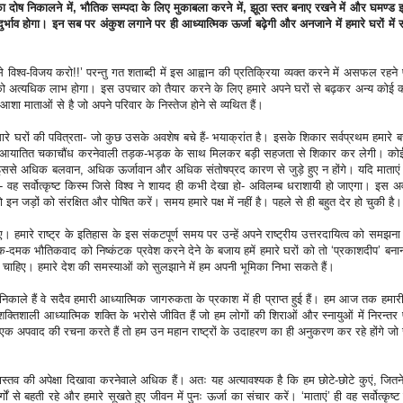
ं का दोष निकालने में, भौतिक सम्पदा के लिए मुकाबला करने में, झूठा स्तर बनाए रखने में और घमण्ड इत्
रादुर्भाव होगा। इन सब पर अंकुश लगाने पर ही आध्यात्मिक ऊर्जा बढ़ेगी और अनजाने में हमारे घरों में 
 विश्व-विजय करो!!’ परन्तु गत शताब्दी में इस आह्वान की प्रतिक्रिया व्यक्त करने में असफल रहन
श को अत्यधिक लाभ होगा। इस उपचार को तैयार करने के लिए हमारे अपने घरों से बढ़कर अन्य कोई 
 माताओं से है जो अपने परिवार के निस्तेज होने से व्यथित हैं।
 घरों की पवित्रता- जो कुछ उसके अवशेष बचे हैं- भयाक्रांत है। इसके शिकार सर्वप्रथम हमारे बच्च
ेमा-संस्कृति, आयातित चकाचौंध करनेवाली तड़क-भड़क के साथ मिलकर बड़ी सहजता से शिकार कर लेगी। क
इससे अधिक बलवान, अधिक ऊर्जावान और अधिक संतोषप्रद कारण से जुड़े हुए न होंगे। यदि माताए
्ष- वह सर्वोत्कृष्ट किस्म जिसे विश्व ने शायद ही कभी देखा हो- अविलम्ब धराशायी हो जाएगा। इस
 जड़ों को संरक्षित और पोषित करें। समय हमारे पक्ष में नहीं है। पहले से ही बहुत देर हो चुकी है।
ए। हमारे राष्ट्र के इतिहास के इस संकटपूर्ण समय पर उन्हें अपने राष्ट्रीय उत्तरदायित्व को समझन
क-दमक भौतिकवाद को निष्कंटक प्रवेश करने देने के बजाय हमें हमारे घरों को तो ‘प्रकाशदीप’ बना
ना चाहिए। हमारे देश की समस्याओं को सुलझाने में हम अपनी भूमिका निभा सकते हैं।
िकाले हैं वे सदैव हमारी आध्यात्मिक जागरुकता के प्रकाश में ही प्राप्त हुई हैं। हम आज तक हमा
क्तिशाली आध्यात्मिक शक्ति के भरोसे जीवित हैं जो हम लोगों की शिराओं और स्नायुओं में निरन्तर 
एक अपवाद की रचना करते हैं तो हम उन महान राष्ट्रों के उदाहरण का ही अनुकरण कर रहे होंगे ज
। वास्तव की अपेक्षा दिखावा करनेवाले अधिक हैं। अतः यह अत्यावश्यक है कि हम छोटे-छोटे कुएं, जि
 से बहती रहे और हमारे सूखते हुए जीवन में पुनः ऊर्जा का संचार करें। ‘माताएं’ ही वह सर्वोत्कृष्ट स