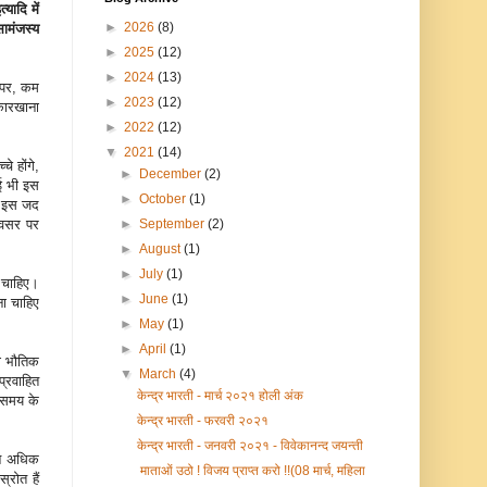
यादि में
►
2026
(8)
सामंजस्य
►
2025
(12)
►
2024
(13)
े पर, कम
►
2023
(12)
कारखाना
►
2022
(12)
▼
2021
(14)
े होंगे,
►
December
(2)
ोई भी इस
►
October
(1)
ं इस जद
►
September
(2)
 अवसर पर
►
August
(1)
►
July
(1)
ा चाहिए।
►
June
(1)
ना चाहिए
►
May
(1)
►
April
(1)
री भौतिक
▼
March
(4)
प्रवाहित
केन्द्र भारती - मार्च २०२१ होली अंक
ो समय के
केन्द्र भारती - फरवरी २०२१
केन्द्र भारती - जनवरी २०२१ - विवेकानन्द जयन्ती
तने अधिक
माताओं उठो ! विजय प्राप्त करो !!(08 मार्च, महिला
्रोत हैं
...