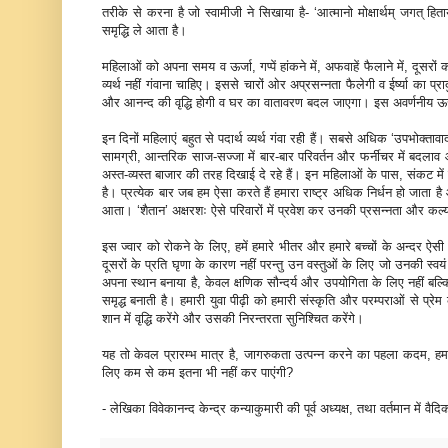
तरीके से करना है जो स्वामीजी ने सिखाया है- ‘आत्मानो मोक्षार्थम् जगत् ह
समृद्धि ले आता है।
महिलाओं को अपना समय व ऊर्जा, गप्पें हांकने में, अफवाहें फैलाने में, दूसरो
व्यर्थ नहीं गंवाना चाहिए। इससे चारों ओर अप्रसन्नता फैलेगी व ईर्ष्या का प्
और आनन्द की वृद्धि होगी व घर का वातावरण बदल जाएगा। इस अवर्णनीय ऊर
इन दिनों महिलाएं बहुत से पदार्थ व्यर्थ गंवा रही हैं। सबसे अधिक ‘उपभोक्ता
सामग्री, आन्तरिक साज-सज्जा में बार-बार परिवर्तन और फर्नीचर में बदलाव 
अस्त-व्यस्त बाजार की तरह दिखाई दे रहे हैं। इन महिलाओं के पास, संकट में फ
है। प्रत्येक बार जब हम ऐसा करते हैं हमारा राष्ट्र अधिक निर्धन हो जाता है औ
आता। ‘शैतान’ अक्षरशः ऐसे परिवारों में प्रवेश कर उनकी प्रसन्नता और कल
इस ज्वार को रोकने के लिए, हमें हमारे भीतर और हमारे बच्चों के अन्दर ऐसी 
दूसरों के प्रति घृणा के कारण नहीं परन्तु उन वस्तुओं के लिए जो उनकी स्वयं 
अपना स्थान बनाया है, केवल क्षणिक सौन्दर्य और उपयोगिता के लिए नहीं बल्
समृद्ध बनाती है। हमारी युवा पीढ़ी को हमारी संस्कृति और परम्पराओं से प
शान में वृद्धि करेंगे और उसकी निरन्तरता सुनिश्चित करेंगे।
यह तो केवल प्रारम्भ मात्र है, जागरुकता उत्पन्न करने का पहला कदम, हमा
लिए कम से कम इतना भी नहीं कर पाएंगी?
- लेखिका विवेकानन्द केन्द्र कन्याकुमारी की पूर्व अध्यक्ष, तथा वर्तमान में व